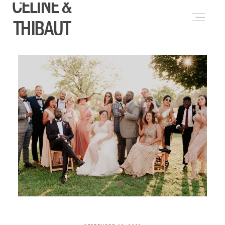
CELINE &
ENGLISH
(
ANGLAIS
)
THIBAUT
PRESTATIONS
A PROPOS
JOURNAL
FORMATIONS
CONTACT