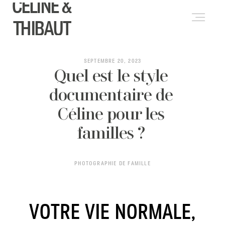
CELINE &
ENGLISH
(
ANGLAIS
)
THIBAUT
PRESTATIONS
SEPTEMBRE 20, 2023
Quel est le style
documentaire de
A PROPOS
Céline pour les
familles ?
JOURNAL
PHOTOGRAPHIE DE FAMILLE
FORMATIONS
VOTRE VIE NORMALE,
CONTACT