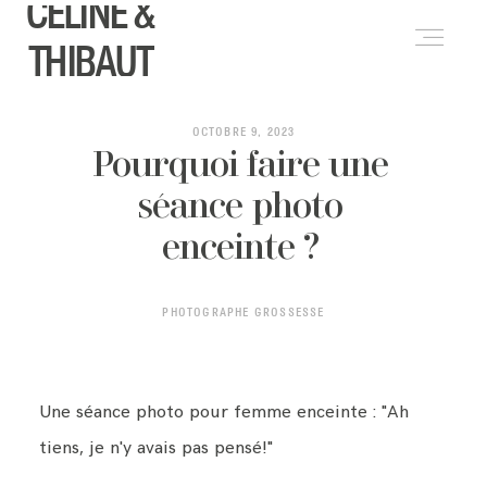
CELINE &
THIBAUT
PRESTATIONS
OCTOBRE 9, 2023
Pourquoi faire une
séance photo
A PROPOS
enceinte ?
JOURNAL
PHOTOGRAPHE GROSSESSE
FORMATIONS
Une séance photo pour femme enceinte : "Ah
tiens, je n'y avais pas pensé!"
CONTACT