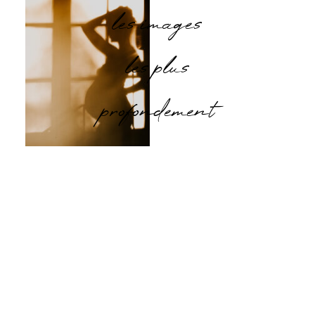
les images
les plus
profondement