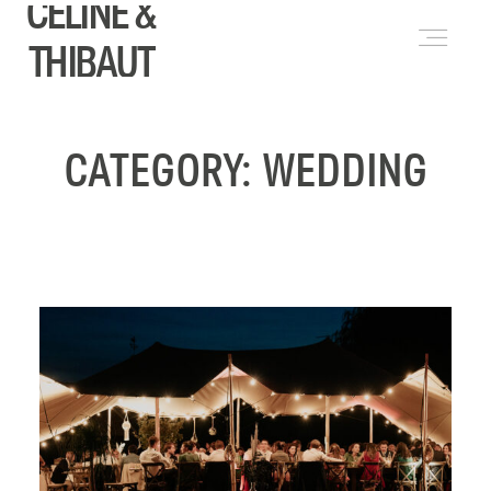
CELINE &
ENGLISH
(
ANGLAIS
)
THIBAUT
PRESTATIONS
CATEGORY: WEDDING
A PROPOS
JOURNAL
FORMATIONS
CONTACT