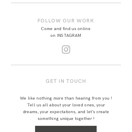
ENGLISH
(
ANGLAIS
)
FOLLOW OUR WORK
Come and find us online
on INSTAGRAM
GET IN TOUCH
We like nothing more than hearing from you !
Tell us all about your loved ones, your
dreams, your expectations, and let's create
something unique together !